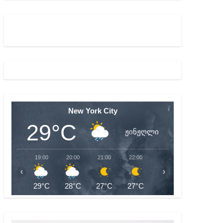
ულ შედეგებამდე მივიდეთ – ირმა ინაშვილი
მდე პატიმრობას ითვალისწინებს
New York City
29°C
ჟინჟღლი
19:00
20:00
21:00
22:00
23:00
00:00
‹
›
29°C
28°C
27°C
27°C
26°C
26°C