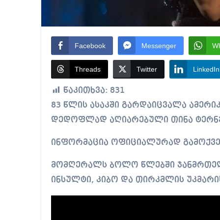
Facebook
Messenger
W
Threads
Twitter
LinkedIn
წაკითხვა:
831
83 წლის ასაკში გარდაიცვალა ამერიკელი მომღერალი, როკ ენდ როლის
დედოფლად აღიარებული თინა ტერნ
ინფორმაცია ოფიციალურად გამოქვ
მომღერალს ბოლო წლებში ჯანმრთელ
ინსულტი, კიბო და თირკმლის უკმარი