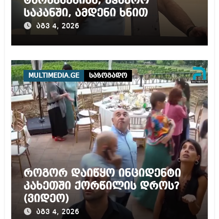
ტარაკნებიან, უჰაერო
საკანში, ამდენი ხნით
სამარტოო საკანში
აგვ 4, 2026
მოთავსება, საერთაშორისო
ნორმებით, უტოლდება
წამებას და არაადამიანურ
მოპყრობას – სააკაშვილი
MULTIMEDIA.GE
საზოგადო
როგორ დაიწყო ინციდენტი
კახეთში ქორწილის დროს?
(ვიდეო)
აგვ 4, 2026