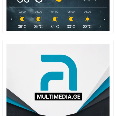
02:00
03:00
04:00
05:00
06:00
07:00
‹
›
36°C
35°C
34°C
33°C
33°C
34°C