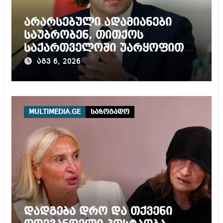
არარსებული ადამიანები
საუბრობენ, თითქოს
საქართველოში უარყოფითი
გარემოა შექმნილი რუსი
აგვ 6, 2026
ტურისტებისთვის, ჩვენი კარი
არის ღია ნებისმიერი
ტურისტისთვის
MULTIMEDIA.GE
საზოგადო
დადგება დრო და თქვენი