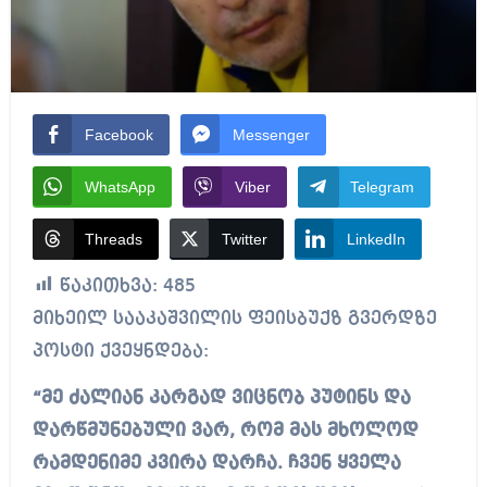
Facebook
Messenger
WhatsApp
Viber
Telegram
Threads
Twitter
LinkedIn
წაკითხვა:
485
მიხეილ სააკაშვილის ფეისბუქზ გვერდზე
პოსტი ქვეყნდება:
“მე ძალიან კარგად ვიცნობ პუტინს და
დარწმუნებული ვარ, რომ მას მხოლოდ
რამდენიმე კვირა დარჩა. ჩვენ ყველა