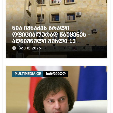
ნია იმნაძეს ბრალი
ოფიციალურად წაუყენეს –
აღნიშნული მუხლი 13
წლამდე პატიმრობას
აგვ 6, 2026
ითვალისწინებს
MULTIMEDIA.GE
საზოგადო