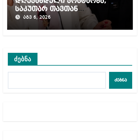
დღევანდელი პოსტაობა,
საკუთარ თავთან
შეგარცხვენთ – ეკა კუპატაძე
აგვ 6, 2026
ნანუკა ჟორჟოლიანს
ძებნა
ძებნა