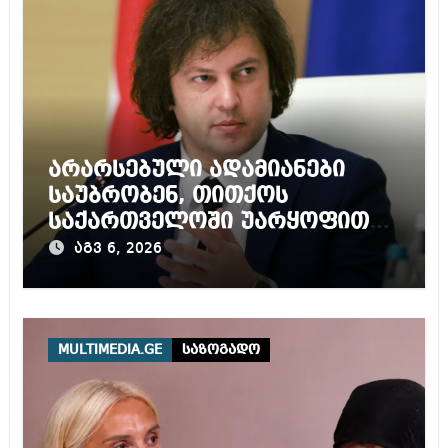
არარსებული ადამიანები
საუბრობენ, თითქოს
საქართველოში უარყოფითი
გარემოა შექმნილი რუსი
აგვ 6, 2026
ტურისტებისთვის, ჩვენი კარი
არის ღია ნებისმიერი
ტურისტისთვის
MULTIMEDIA.GE
საზოგადო