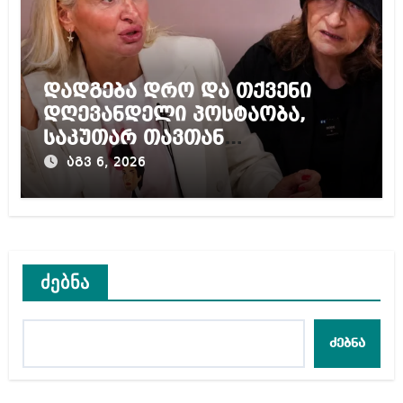
დადგება დრო და თქვენი
დღევანდელი პოსტაობა,
საკუთარ თავთან
შეგარცხვენთ – ეკა კუპატაძე
აგვ 6, 2026
ნანუკა ჟორჟოლიანს
ძებნა
ძებნა