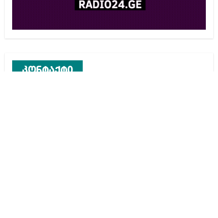
კონტაქტი
რეკლამა საიტზე
კონტაქტი
ჩვენ შესახებ