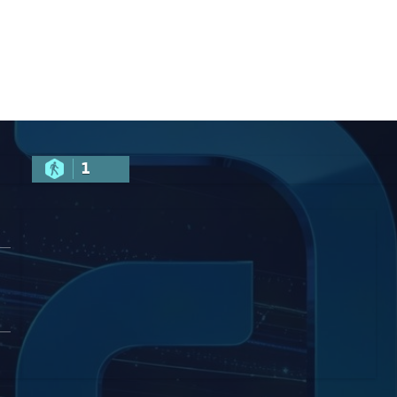
ბას და
დამიანურ
რობას –
აშვილი
1