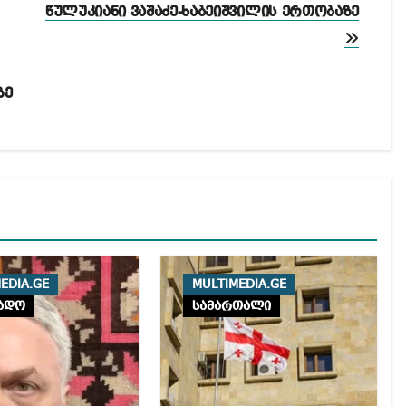
წულუკიანი ვაშაძე-ხაბეიშვილის ერთობაზე
ზე
EDIA.GE
MULTIMEDIA.GE
ადო
სამართალი