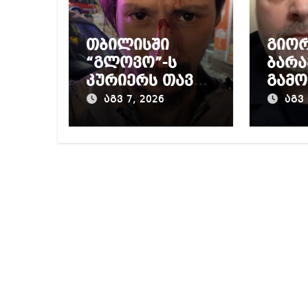
თბილისში
გიო
“გლოვო”-ს
ბარა
კურიერს თავს
გამო
დაესხნენ
პრო
აგვ 7, 2026
აგვ 
მიერ
წინა
დაწ
გამო