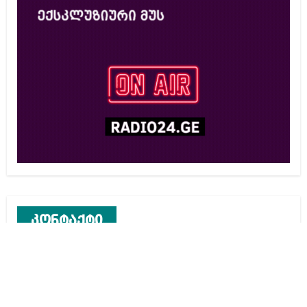
კონტაქტი
რეკლამა საიტზე
კონტაქტი