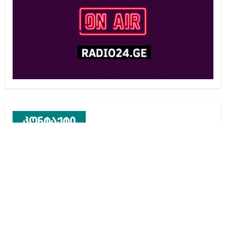
კონტაქტი
რეკლამა საიტზე
კონტაქტი
ჩვენ შესახებ