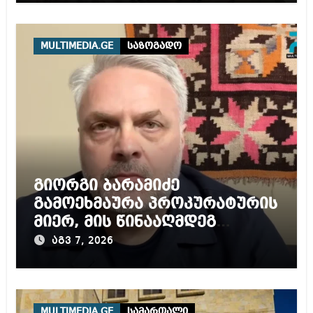
MULTIMEDIA.GE
საზოგადო
გიორგი ბარამიძე
გამოეხმაურა პროკურატურის
მიერ, მის წინააღმდეგ
დაწყებულ გამოძიებას
აგვ 7, 2026
MULTIMEDIA.GE
სამართალი