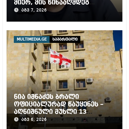
მიერ, მის წინააღმდეგ
დაწყებულ გამოძიებას
აგვ 7, 2026
MULTIMEDIA.GE
სამართალი
ნია იმნაძეს ბრალი
ოფიციალურად წაუყენეს –
აღნიშნული მუხლი 13
წლამდე პატიმრობას
აგვ 6, 2026
ითვალისწინებს