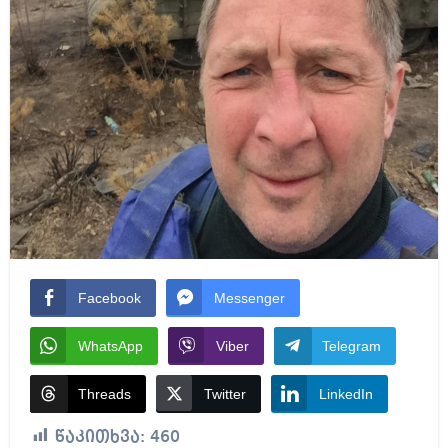
Facebook
Messenger
WhatsApp
Viber
Telegram
Threads
Twitter
LinkedIn
წაკითხვა:
460