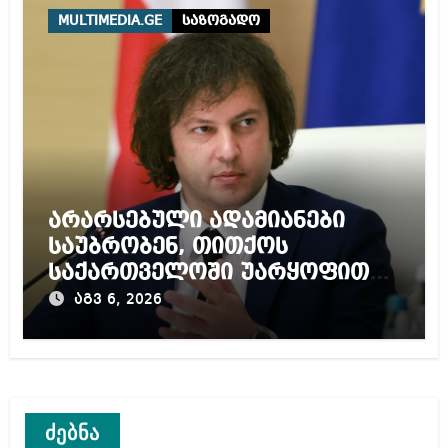
MULTIMEDIA.GE
საზოგადო
არარსებული ადამიანები
საუბრობენ, თითქოს
საქართველოში უარყოფითი
გარემოა შექმნილი რუსი
აგვ 6, 2026
ტურისტებისთვის, ჩვენი კარი
არის ღია ნებისმიერი
ტურისტისთვის
ძებნა