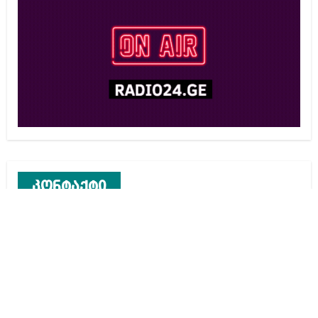
კონტაქტი
რეკლამა საიტზე
კონტაქტი
ჩვენ შესახებ