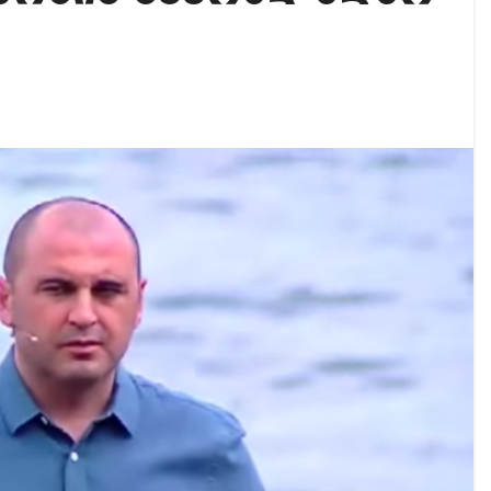
აუჩის გარშემო — COVID-19-ის წარმოშობის გამოძიე
ი ოპოზიციური ტელევიზიებით უკმაყოფილოა
ს კურიერს თავს დაესხნენ