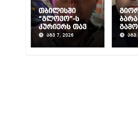
თბილისში
გიო
“გლოვო”-ს
ბარა
კურიერს თავს
გამო
დაესხნენ
პრო
აგვ 7, 2026
აგვ 
მიერ
წინა
დაწ
გამო