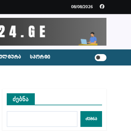
მდე პატიმრობას ითვალისწინებს
08/08/2026
გარემოა შექმნილი რუსი ტურისტებისთვის, ჩვენი კ
ცხვენთ – ეკა კუპატაძე ნანუკა ჟორჟოლიანს
 სამარტოო საკანში მოთავსება, საერთაშორისო ნორმე
ულტურა
სპორტი
ს ნაცვლად ცხენის ხორცი შეჰქონდათ
ლ შეტევაზე ჩვენი ეროვნული იდენტობის წინააღმდე
ს ცენტრის რეკომენდაციები
ძებნა
ძებნა
აშვილი