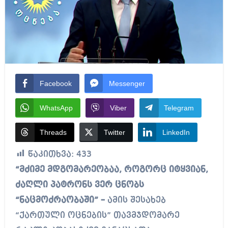
Facebook
Messenger
WhatsApp
Viber
Telegram
Threads
Twitter
LinkedIn
წაკითხვა:
433
“მძიმე მდგომარეობაა, როგორც იტყვიან,
ძაღლი პატრონს ვერ ცნობს
“ნაცმოძრაობაში” –
ამის შესახებ
“ქართული ოცნების” თავმჯდომარე