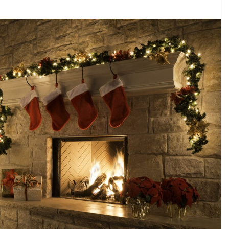
იკის ელჩის მოვალეობას ემი დიასი შეასრულებს
ოგადოებაში აგრესია, რომ ბოლოს, შეიძლება ტრაგიკ
 ოფიციალურად წაუყენეს – აღნიშნული მუხლი 13 წლა