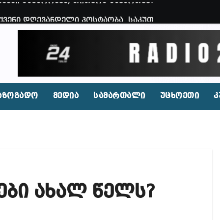
ვენი დღევანდელი პოსტაობა, საკუთარ თავთან შეგარ
 ბნელ, ტარაკნებიან, უჰაერო საკანში, ამდენი ხნით
იდენტი კახეთში ქორწილის დროს? (ვიდეო)
პირი, რომლებსაც საბავშვი ბაღებში საქონლის ხორცი
 ნამდვილად არის რეაგირება საჭირო კოორდინირებუ
აზოგადო
მედია
სამართალი
უცხოეთი
კ
აფხულის ცხელ დღეებში? – დაავადებათა კონტროლი
დ მოშლილია – პრემიერი
ფეისბუქზე თაღლითური ფულადი შეთავაზებები?
ირდაპირ შექმნან მდინარაძის სამინისტრო – გია ხუხ
ები ახალ წელს?
აუჩის გარშემო — COVID-19-ის წარმოშობის გამოძიე
ი ოპოზიციური ტელევიზიებით უკმაყოფილოა