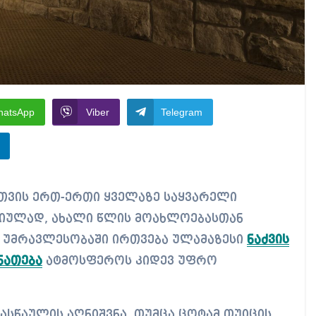
hatsApp
Viber
Telegram
ციულად, ახალი წლის მოახლოებასთან
ს უმრავლესობაში ირთვება ულამაზესი
ნაძვის
ნათება
ატმოსფეროს კიდევ უფრო
ასწაულის აღნიშვნა, თუმცა ცოტამ თუიცის