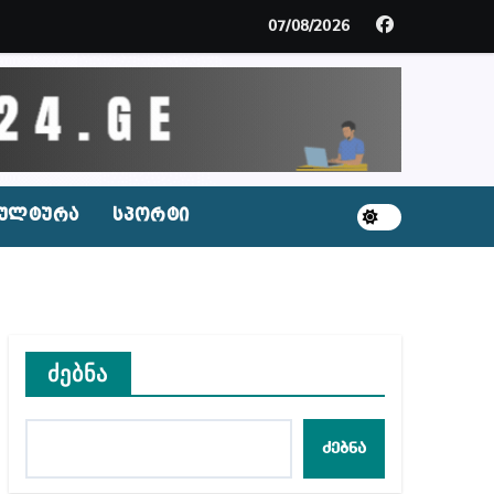
ცხვენთ – ეკა კუპატაძე ნანუკა ჟორჟოლიანს
07/08/2026
 სამარტოო საკანში მოთავსება, საერთაშორისო ნორმე
ს ნაცვლად ცხენის ხორცი შეჰქონდათ
ლ შეტევაზე ჩვენი ეროვნული იდენტობის წინააღმდე
ულტურა
სპორტი
ს ცენტრის რეკომენდაციები
ძებნა
აშვილი
ბიდან შესაძლო სისხლის სამართლის საქმემდე
ძებნა