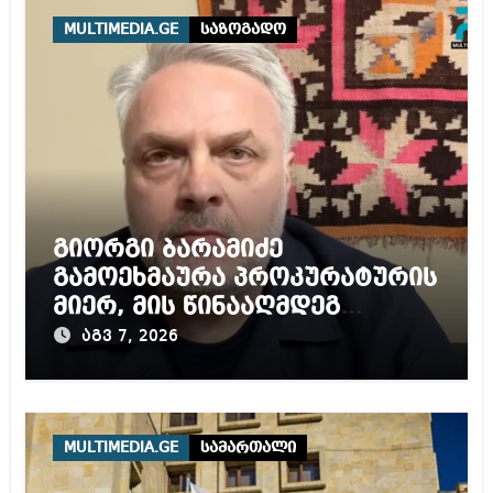
MULTIMEDIA.GE
საზოგადო
გიორგი ბარამიძე
გამოეხმაურა პროკურატურის
მიერ, მის წინააღმდეგ
დაწყებულ გამოძიებას
აგვ 7, 2026
MULTIMEDIA.GE
სამართალი