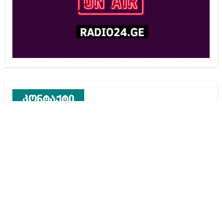
კონტაქტი
რეკლამა საიტზე
კონტაქტი
ჩვენ შესახებ