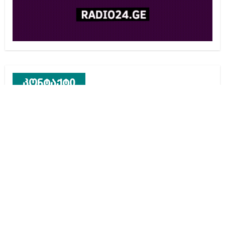
კონტაქტი
რეკლამა საიტზე
კონტაქტი
ჩვენ შესახებ