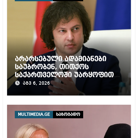
არარსებული ადამიანები
საუბრობენ, თითქოს
საქართველოში უარყოფითი
გარემოა შექმნილი რუსი
აგვ 6, 2026
ტურისტებისთვის, ჩვენი კარი
არის ღია ნებისმიერი
ტურისტისთვის
MULTIMEDIA.GE
საზოგადო