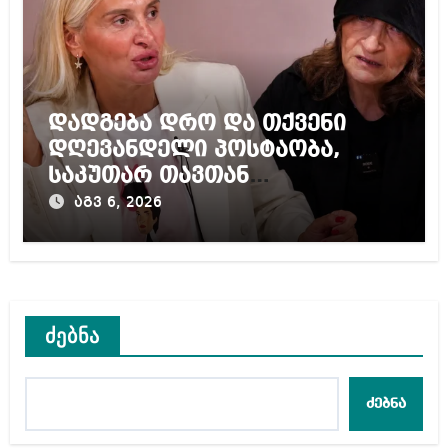
დადგება დრო და თქვენი
დღევანდელი პოსტაობა,
საკუთარ თავთან
შეგარცხვენთ – ეკა კუპატაძე
აგვ 6, 2026
ნანუკა ჟორჟოლიანს
ძებნა
ძებნა