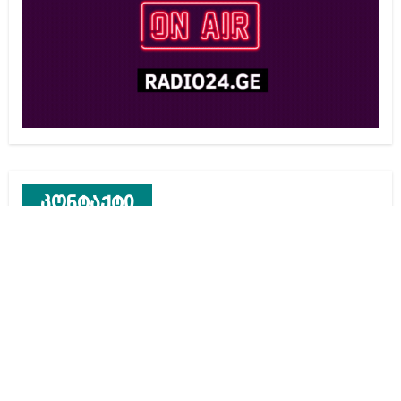
კონტაქტი
რეკლამა საიტზე
კონტაქტი
ჩვენ შესახებ