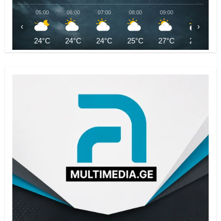
05:00
06:00
07:00
08:00
09:00
10:00
‹
›
24°C
24°C
24°C
25°C
27°C
28°C