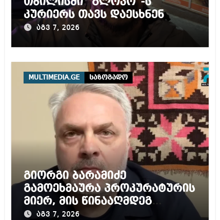
თბილისში “გლოვო”-ს
კურიერს თავს დაესხნენ
აგვ 7, 2026
MULTIMEDIA.GE
საზოგადო
გიორგი ბარამიძე
გამოეხმაურა პროკურატურის
მიერ, მის წინააღმდეგ
დაწყებულ გამოძიებას
აგვ 7, 2026