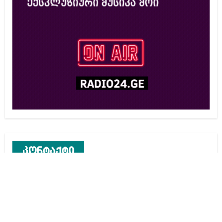
კონტაქტი
რეკლამა საიტზე
კონტაქტი