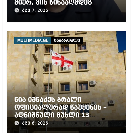
მიერ, მის წინააღმდეგ
დაწყებულ გამოძიებას
აგვ 7, 2026
MULTIMEDIA.GE
სამართალი
ნია იმნაძეს ბრალი
ოფიციალურად წაუყენეს –
აღნიშნული მუხლი 13
წლამდე პატიმრობას
აგვ 6, 2026
ითვალისწინებს