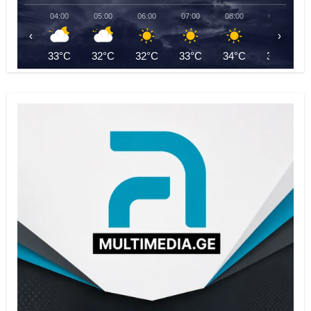
04:00
05:00
06:00
07:00
08:00
09:00
‹
›
33°C
32°C
32°C
33°C
34°C
36°C