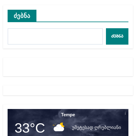
ძებნა
ძებნა
Tempe
33°C
უმეტესად ღრუბლიანი