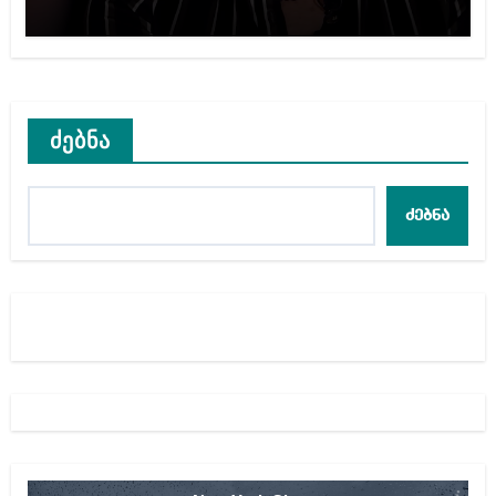
ძებნა
ძებნა