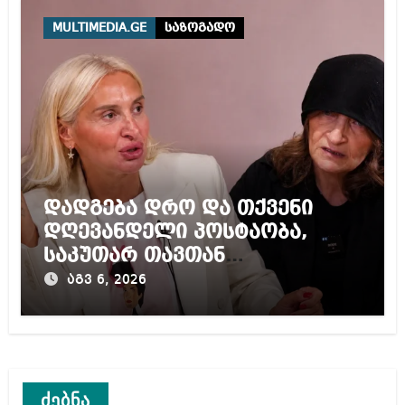
ტურისტისთვის
MULTIMEDIA.GE
საზოგადო
დადგება დრო და თქვენი
დღევანდელი პოსტაობა,
საკუთარ თავთან
შეგარცხვენთ – ეკა კუპატაძე
აგვ 6, 2026
ნანუკა ჟორჟოლიანს
ძებნა