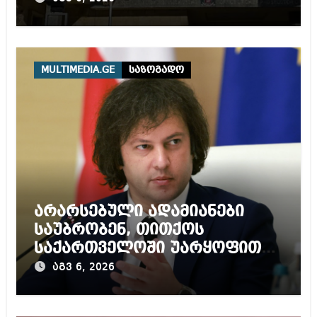
ითვალისწინებს
MULTIMEDIA.GE
საზოგადო
არარსებული ადამიანები
საუბრობენ, თითქოს
საქართველოში უარყოფითი
გარემოა შექმნილი რუსი
აგვ 6, 2026
ტურისტებისთვის, ჩვენი კარი
არის ღია ნებისმიერი