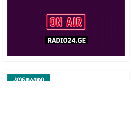
კონტაქტი
რეკლამა საიტზე
კონტაქტი
ჩვენ შესახებ