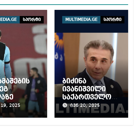
EDIA.GE
სპორტი
MULTIMEDIA.GE
სპორტი
ამაშების
ბიძინა
ეგ
ივანიშვილი
აზე
საქართველოს
გად
ძიუდოისტთა
19, 2025
ივნ 20, 2025
ნობა, რა
ნაკრებს
ს ნიშნავს
მსოფლიო
ანეთის
ჩემპიონობას
დში
ულოცავს