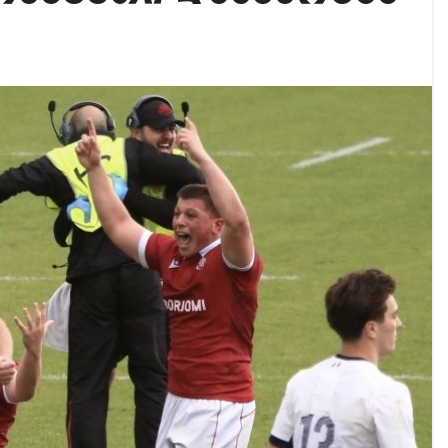
ი ოპოზიციური ტელევიზიებით უკმაყოფილოა
იკის ელჩის მოვალეობას ემი დიასი შეასრულებს
ამოეხმაურა პროკურატურის მიერ, მის წინააღმდეგ დ