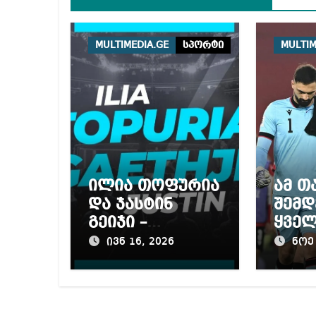
MULTIMEDIA.GE
სპორტი
MULTIM
ილია თოფურია
ამ თ
და ჯასტინ
შემდ
გეიჯი –
ყველ
ორთაბრძოლა
კარ
ივნ 16, 2026
ნოე 
თეთრი სახლის
იგრძ
ოქტაგონზე
ბევრ
ერთმ
გვერ