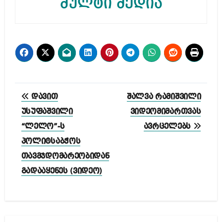
მულტი მედია
პოსტის
დავით
შალვა რამიშვილი
ნავიგაცია
უსუფაშვილი
ვიდეომიმართვას
“ლელო”-ს
ავრცელებს
პოლიტსაბჭოს
თავმჯდომარეობიდან
გადააყენეს (ვიდეო)