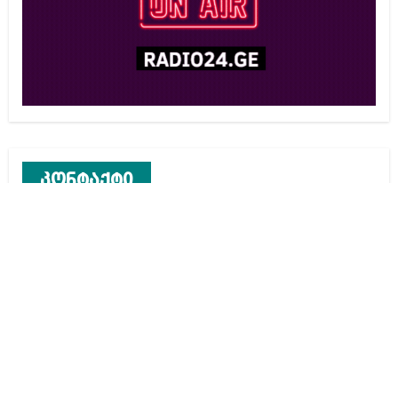
კონტაქტი
რეკლამა საიტზე
კონტაქტი
ჩვენ შესახებ