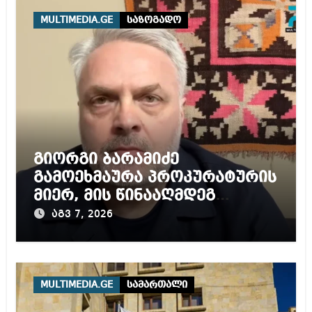
MULTIMEDIA.GE
საზოგადო
გიორგი ბარამიძე
გამოეხმაურა პროკურატურის
მიერ, მის წინააღმდეგ
დაწყებულ გამოძიებას
აგვ 7, 2026
MULTIMEDIA.GE
სამართალი