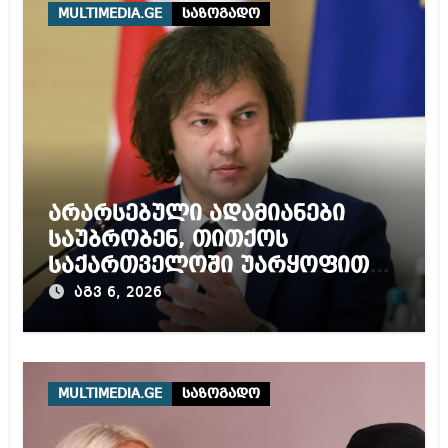
MULTIMEDIA.GE
საზოგადო
არარსებული ადამიანები
საუბრობენ, თითქოს
საქართველოში უარყოფითი
გარემოა შექმნილი რუსი
აგვ 6, 2026
ტურისტებისთვის, ჩვენი კარი
არის ღია ნებისმიერი
ტურისტისთვის
MULTIMEDIA.GE
საზოგადო