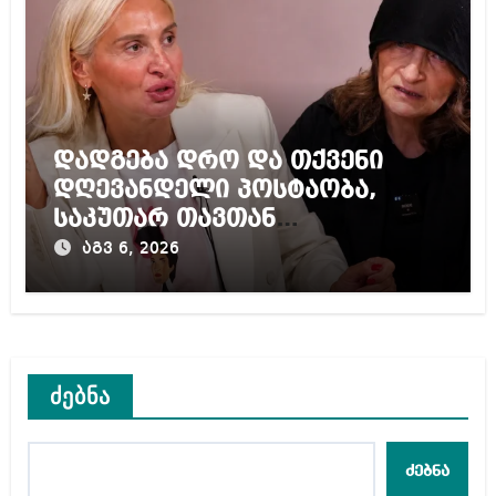
დადგება დრო და თქვენი
დღევანდელი პოსტაობა,
საკუთარ თავთან
შეგარცხვენთ – ეკა კუპატაძე
აგვ 6, 2026
ნანუკა ჟორჟოლიანს
ძებნა
ძებნა