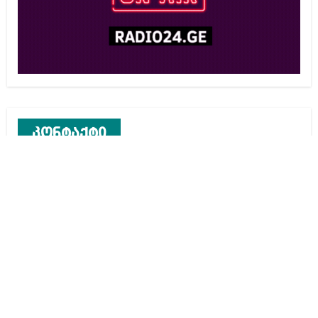
კონტაქტი
რეკლამა საიტზე
კონტაქტი
ჩვენ შესახებ