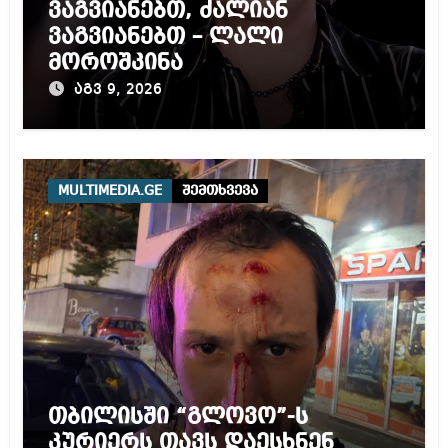
ვაგვიანებთ, ძალიან
ვაგვიანებთ – ლალი
მოროშკინა
აგვ 9, 2026
MULTIMEDIA.GE
შემთხვევა
თბილისში “გლოვო”-ს
კურიერს თავს დაესხნენ