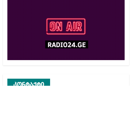
კონტაქტი
რეკლამა საიტზე
კონტაქტი