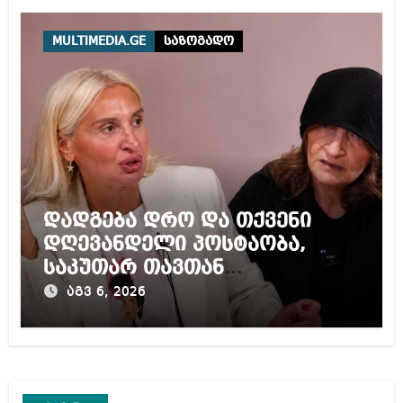
ტურისტისთვის
MULTIMEDIA.GE
საზოგადო
დადგება დრო და თქვენი
დღევანდელი პოსტაობა,
საკუთარ თავთან
შეგარცხვენთ – ეკა კუპატაძე
აგვ 6, 2026
ნანუკა ჟორჟოლიანს