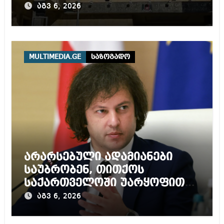
წლამდე პატიმრობას
აგვ 6, 2026
ითვალისწინებს
MULTIMEDIA.GE
საზოგადო
არარსებული ადამიანები
საუბრობენ, თითქოს
საქართველოში უარყოფითი
გარემოა შექმნილი რუსი
აგვ 6, 2026
ტურისტებისთვის, ჩვენი კარი
არის ღია ნებისმიერი