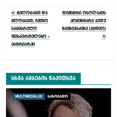
პოსტის
გილოცავთ და
დიმიტრი ობოლაძის
ნავიგაცია
გლოცავთ, ჩვენო
კომენტარი ბუდუ
საყვარელო
ზივზივაძეზე (ვიდეო)
ფეხბურთელებო –
პატრიარქი
სხვა ამბების წაკითხვა
MULTIMEDIA.GE
საზოგადო