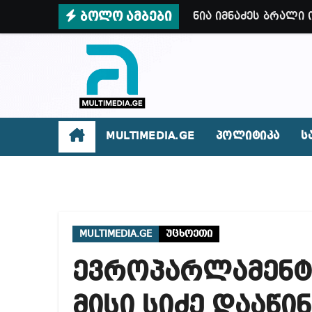
Skip
ბოლო ამბები
ნია იმნაძეს ბრალი
to
არარსებული ადამია
content
დადგება დრო და თქ
ვიმყოფები პატარა,
როგორ დაიწყო ინც
MULTIMEDIA.GE
პოლიტიკა
ს
სუს-მა დააკავა 2 
ირაკლი კობახიძე –
როგორ მოვიქცეთ ზ
MULTIMEDIA.GE
უცხოეთი
ოპოზიცია მთლიანა
ევროპარლამენტ
როგორ გავარჩიოთ 
რატომ წვალობენ? პ
მისი სიძე დააწი