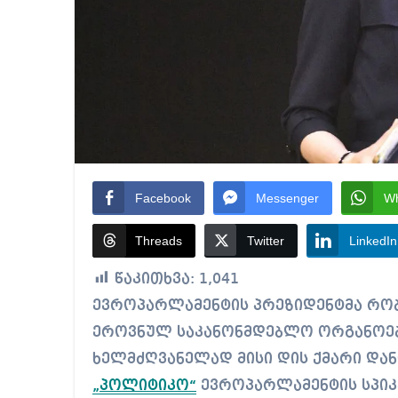
Facebook
Messenger
W
Threads
Twitter
LinkedIn
წაკითხვა:
1,041
ევროპარლამენტის პრეზიდენტმა რობერტა მეცოლამ ევროპარლამენტში
ეროვნულ საკანონმდებლო ორგანოე
ხელმძღვანელად მისი დის ქმარი დან
„პოლიტიკო“
ევროპარლამენტის სპიკ