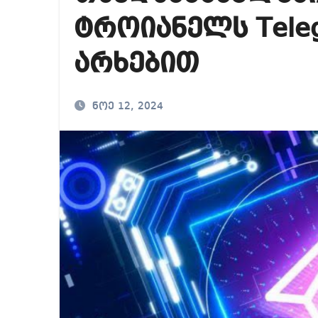
რა ხდება ენტონი ფ
ტროიანელს Tele
მიხეილ სააკაშვილ
არხებით
თბილისში “გლოვო”-
ნოე 12, 2024