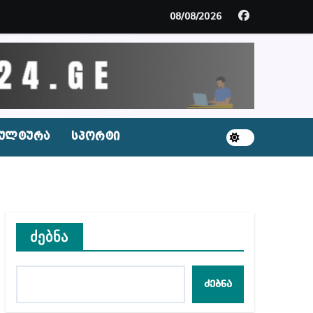
მდე პატიმრობას ითვალისწინებს
08/08/2026
გარემოა შექმნილი რუსი ტურისტებისთვის, ჩვენი კ
ცხვენთ – ეკა კუპატაძე ნანუკა ჟორჟოლიანს
 სამარტოო საკანში მოთავსება, საერთაშორისო ნორმე
ულტურა
სპორტი
ს ნაცვლად ცხენის ხორცი შეჰქონდათ
ლ შეტევაზე ჩვენი ეროვნული იდენტობის წინააღმდე
ს ცენტრის რეკომენდაციები
ძებნა
ძებნა
აშვილი