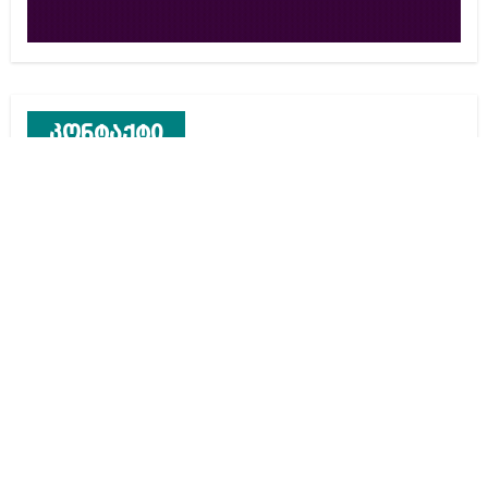
კონტაქტი
რეკლამა საიტზე
კონტაქტი
ჩვენ შესახებ