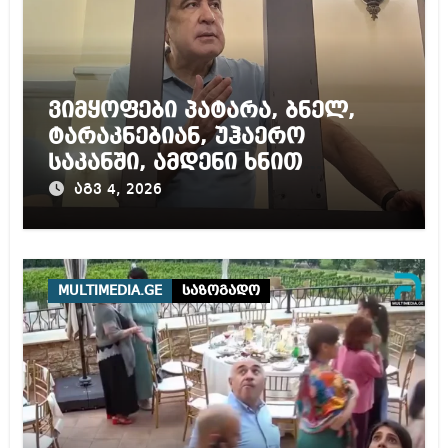
ვიმყოფები პატარა, ბნელ,
ტარაკნებიან, უჰაერო
საკანში, ამდენი ხნით
სამარტოო საკანში
აგვ 4, 2026
მოთავსება, საერთაშორისო
ნორმებით, უტოლდება
წამებას და არაადამიანურ
მოპყრობას – სააკაშვილი
MULTIMEDIA.GE
საზოგადო