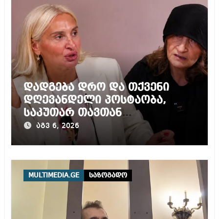
დადგება დრო და თქვენი
დღევანდელი პოსტაობა,
საკუთარ თავთან
შეგარცხვენთ – ეკა კუპატაძე
აგვ 6, 2026
ნანუკა ჟორჟოლიანს
MULTIMEDIA.GE
საზოგადო