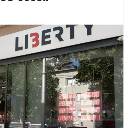
აუჩის გარშემო — COVID-19-ის წარმოშობის გამოძიე
ი ოპოზიციური ტელევიზიებით უკმაყოფილოა
ს კურიერს თავს დაესხნენ