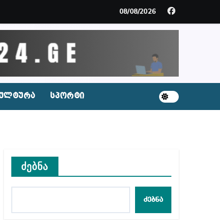
მდე პატიმრობას ითვალისწინებს
08/08/2026
გარემოა შექმნილი რუსი ტურისტებისთვის, ჩვენი კ
ცხვენთ – ეკა კუპატაძე ნანუკა ჟორჟოლიანს
 სამარტოო საკანში მოთავსება, საერთაშორისო ნორმე
ულტურა
სპორტი
ს ნაცვლად ცხენის ხორცი შეჰქონდათ
ლ შეტევაზე ჩვენი ეროვნული იდენტობის წინააღმდე
ს ცენტრის რეკომენდაციები
ძებნა
ძებნა
აშვილი