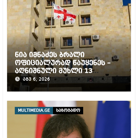
ნია იმნაძეს ბრალი
ოფიციალურად წაუყენეს –
აღნიშნული მუხლი 13
წლამდე პატიმრობას
აგვ 6, 2026
ითვალისწინებს
MULTIMEDIA.GE
საზოგადო