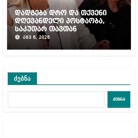
დადგება დრო და თქვენი
დღევანდელი პოსტაობა,
საკუთარ თავთან
შეგარცხვენთ – ეკა კუპატაძე
აგვ 6, 2026
ნანუკა ჟორჟოლიანს
ძებნა
ძებნა