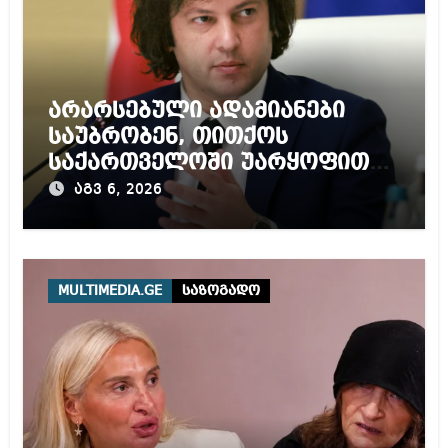
არარსებული ადამიანები
საუბრობენ, თითქოს
საქართველოში უარყოფითი
გარემოა შექმნილი რუსი
აგვ 6, 2026
ტურისტებისთვის, ჩვენი კარი
არის ღია ნებისმიერი
ტურისტისთვის
MULTIMEDIA.GE
საზოგადო