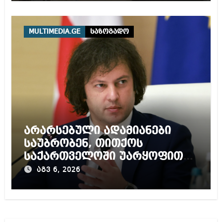
MULTIMEDIA.GE
საზოგადო
არარსებული ადამიანები
საუბრობენ, თითქოს
საქართველოში უარყოფითი
გარემოა შექმნილი რუსი
აგვ 6, 2026
ტურისტებისთვის, ჩვენი კარი
არის ღია ნებისმიერი
ტურისტისთვის