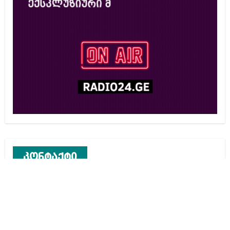
კონტაქტი
რეკლამა საიტზე
კონტაქტი