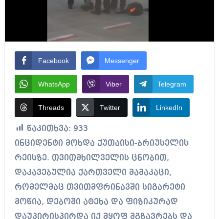
Facebook
Messenger
WhatsApp
Viber
Telegram
Threads
Twitter
LinkedIn
წაკითხვა:
933
ინციდენტი მოხდა ქუთაისი-ბრიუსელის
რეისზე. თვითმხილველის ცნობით,
დაკავებულია ქართველი მამაკაცი,
რომელმაც თვითმფრინავში სიგარეტი
მოწია, დებოში ატეხა და ფიზიკურად
დაუპირისპირდა იქ მყოფ მგზავრებს და