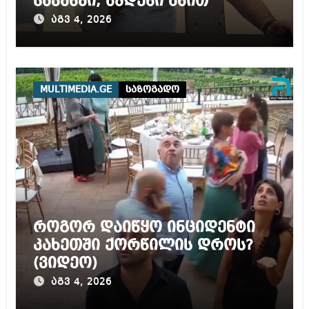
საკანში, ამდენი ხნით
სამარტოო საკანში
აგვ 4, 2026
მოთავსება, საერთაშორისო
ნორმებით, უტოლდება
წამებას და არაადამიანურ
მოპყრობას – სააკაშვილი
MULTIMEDIA.GE
საზოგადო
როგორ დაიწყო ინციდენტი
კახეთში ქორწილის დროს?
(ვიდეო)
აგვ 4, 2026