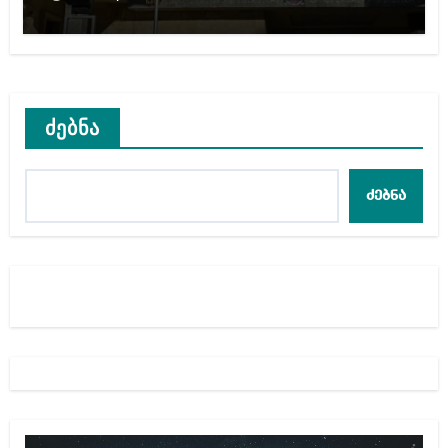
ითვალისწინებს
ძებნა
ძებნა