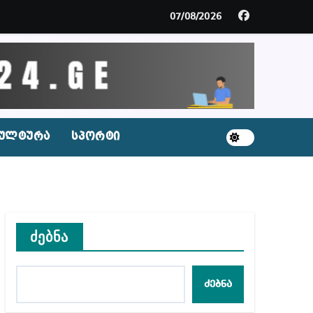
ცხვენთ – ეკა კუპატაძე ნანუკა ჟორჟოლიანს
07/08/2026
 სამარტოო საკანში მოთავსება, საერთაშორისო ნორმე
ს ნაცვლად ცხენის ხორცი შეჰქონდათ
ლ შეტევაზე ჩვენი ეროვნული იდენტობის წინააღმდე
ულტურა
სპორტი
ს ცენტრის რეკომენდაციები
ძებნა
აშვილი
ბიდან შესაძლო სისხლის სამართლის საქმემდე
ძებნა