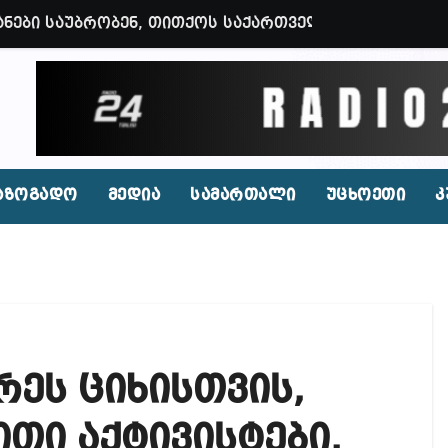
ვენი დღევანდელი პოსტაობა, საკუთარ თავთან შეგარ
 ბნელ, ტარაკნებიან, უჰაერო საკანში, ამდენი ხნით
იდენტი კახეთში ქორწილის დროს? (ვიდეო)
პირი, რომლებსაც საბავშვი ბაღებში საქონლის ხორცი
 ნამდვილად არის რეაგირება საჭირო კოორდინირებუ
აზოგადო
მედია
სამართალი
უცხოეთი
კ
აფხულის ცხელ დღეებში? – დაავადებათა კონტროლი
დ მოშლილია – პრემიერი
ფეისბუქზე თაღლითური ფულადი შეთავაზებები?
ირდაპირ შექმნან მდინარაძის სამინისტრო – გია ხუხ
რეს ციხისთვის,
აუჩის გარშემო — COVID-19-ის წარმოშობის გამოძიე
ი ოპოზიციური ტელევიზიებით უკმაყოფილოა
თი აქტივისტები,