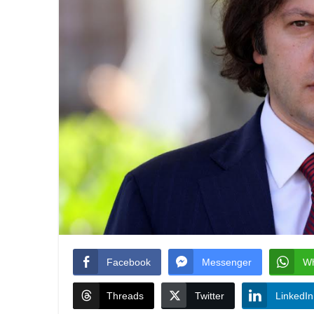
Facebook
Messenger
W
Threads
Twitter
LinkedIn