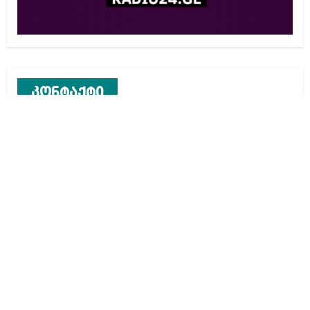
კონტაქტი
რეკლამა საიტზე
კონტაქტი
ჩვენ შესახებ