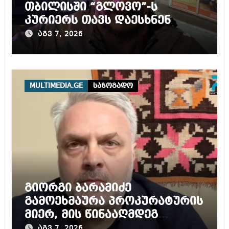
თბილისში “გლოვო”-ს
კურიერს თავს დაესხნენ
აგვ 7, 2026
MULTIMEDIA.GE
საზოგადო
გიორგი ბარამიძე
გამოეხმაურა პროკურატურის
მიერ, მის წინააღმდეგ
დაწყებულ გამოძიებას
აგვ 7, 2026