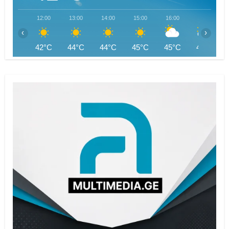
12:00
13:00
14:00
15:00
16:00
17:00
‹
›
42°C
44°C
44°C
45°C
45°C
45°C