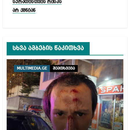
სურათისთვის რისკს
არ ქმნიან
სხვა ამბების წაკითხვა
MULTIMEDIA.GE
შემთხვევა