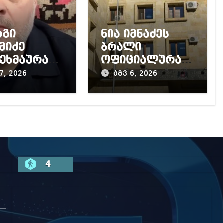
რგი
ნია იმნაძეს
მიძე
ბრალი
ეხმაურა
ოფიციალურად
კურატურის
წაუყენეს –
7, 2026
აგვ 6, 2026
, მის
აღნიშნული
აღმდეგ
მუხლი 13
ყებულ
წლამდე
ძიებას
პატიმრობას
ითვალისწინებს
4