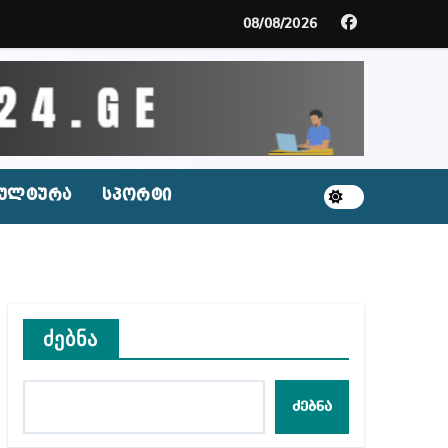
მდე პატიმრობას ითვალისწინებს
08/08/2026
გარემოა შექმნილი რუსი ტურისტებისთვის, ჩვენი კ
ცხვენთ – ეკა კუპატაძე ნანუკა ჟორჟოლიანს
 სამარტოო საკანში მოთავსება, საერთაშორისო ნორმე
ულტურა
სპორტი
ს ნაცვლად ცხენის ხორცი შეჰქონდათ
ლ შეტევაზე ჩვენი ეროვნული იდენტობის წინააღმდე
ს ცენტრის რეკომენდაციები
ძებნა
ძებნა
აშვილი