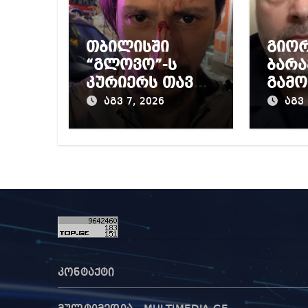
თბილისში
გიო
“გლოვო”-ს
ბარა
კურიერს თავს
გამო
დაესხნენ
პრო
აგვ 7, 2026
აგვ 
მიერ
წინა
დაწ
გამო
კონტაქტი