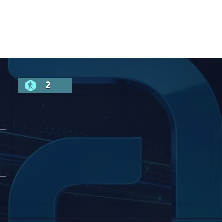
ვენი კარი
ჟორჟოლიანს
 ღია
სმიერი
სტისთვის
2