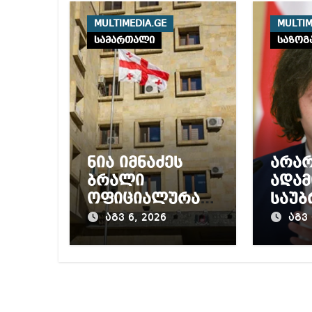
MULTIMEDIA.GE
MULTIM
სამართალი
საზოგ
ნია იმნაძეს
არა
ბრალი
ადამ
ოფიციალურად
საუბ
წაუყენეს –
თით
აგვ 6, 2026
აგვ 
აღნიშნული
საქ
მუხლი 13
უარ
წლამდე
გარე
პატიმრობას
შექმ
ითვალისწინებს
ტური