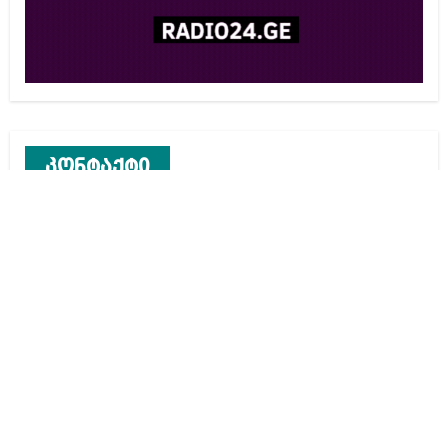
კონტაქტი
რეკლამა საიტზე
კონტაქტი
ჩვენ შესახებ