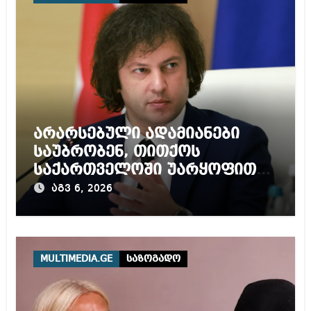
არარსებული ადამიანები
საუბრობენ, თითქოს
საქართველოში უარყოფითი
გარემოა შექმნილი რუსი
აგვ 6, 2026
ტურისტებისთვის, ჩვენი კარი
არის ღია ნებისმიერი
ტურისტისთვის
MULTIMEDIA.GE
საზოგადო