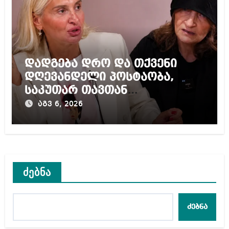
დადგება დრო და თქვენი
დღევანდელი პოსტაობა,
საკუთარ თავთან
შეგარცხვენთ – ეკა კუპატაძე
აგვ 6, 2026
ნანუკა ჟორჟოლიანს
ძებნა
ძებნა