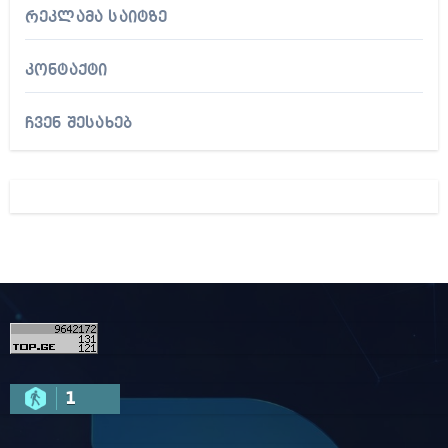
რეკლამა საიტზე
კონტაქტი
ჩვენ შესახებ
1