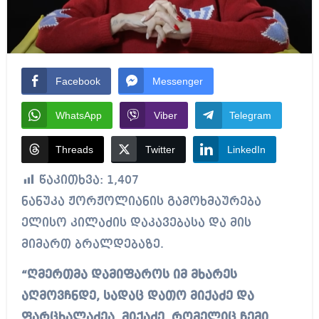
Facebook
Messenger
WhatsApp
Viber
Telegram
Threads
Twitter
LinkedIn
წაკითხვა:
1,407
ნანუკა ჟორჟოლიანის გამოხმაურება
ელისო კილაძის დაკავებასა და მის
მიმართ ბრალდებაზე.
“ღმერთმა დამიფაროს იმ მხარეს
აღმოვჩნდე, სადაც დათო მიქაძე და
ფარცხალაძეა. მიქაძე, რომელიც ჩემი,