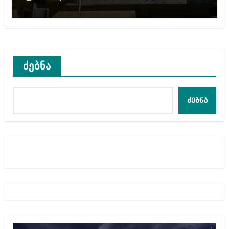
ითვალისწინებს
ძებნა
ძებნა