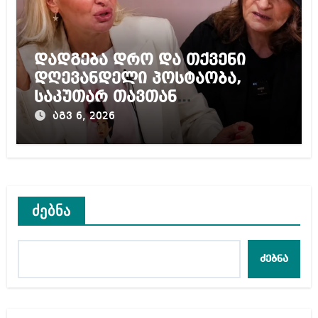
დადგება დრო და თქვენი
დღევანდელი პოსტაობა,
საკუთარ თავთან
შეგარცხვენთ – ეკა კუპატაძე
აგვ 6, 2026
ნანუკა ჟორჟოლიანს
ძებნა
ძებნა