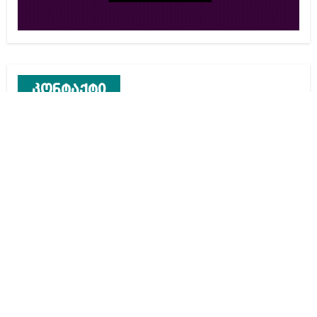
კონტაქტი
რეკლამა საიტზე
კონტაქტი
ჩვენ შესახებ