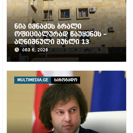
ნია იმნაძეს ბრალი
ოფიციალურად წაუყენეს –
აღნიშნული მუხლი 13
წლამდე პატიმრობას
აგვ 6, 2026
ითვალისწინებს
MULTIMEDIA.GE
საზოგადო