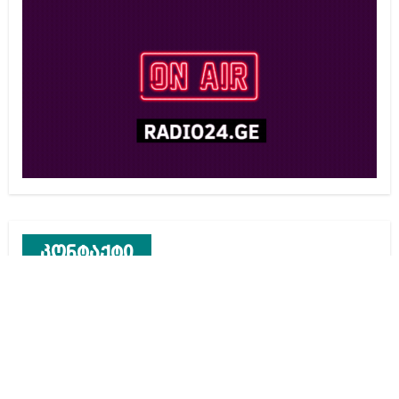
კონტაქტი
რეკლამა საიტზე
კონტაქტი