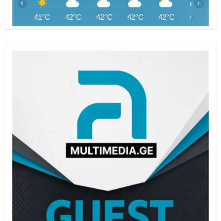
‹
›
41°C
42°C
42°C
42°C
42°C
41°C