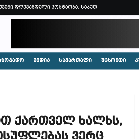
ვენი დღევანდელი პოსტაობა, საკუთარ თავთან შეგარ
 ბნელ, ტარაკნებიან, უჰაერო საკანში, ამდენი ხნით
იდენტი კახეთში ქორწილის დროს? (ვიდეო)
პირი, რომლებსაც საბავშვი ბაღებში საქონლის ხორცი
 ნამდვილად არის რეაგირება საჭირო კოორდინირებუ
აზოგადო
მედია
სამართალი
უცხოეთი
კ
აფხულის ცხელ დღეებში? – დაავადებათა კონტროლი
დ მოშლილია – პრემიერი
ფეისბუქზე თაღლითური ფულადი შეთავაზებები?
ირდაპირ შექმნან მდინარაძის სამინისტრო – გია ხუხ
ით ქართველ ხალხს,
აუჩის გარშემო — COVID-19-ის წარმოშობის გამოძიე
ი ოპოზიციური ტელევიზიებით უკმაყოფილოა
ისუფლებას ვერც