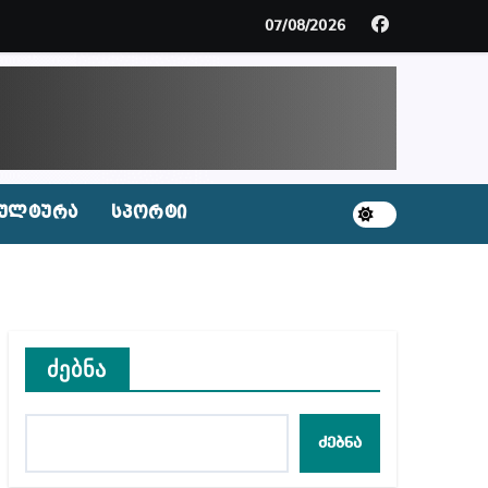
ცხვენთ – ეკა კუპატაძე ნანუკა ჟორჟოლიანს
07/08/2026
 სამარტოო საკანში მოთავსება, საერთაშორისო ნორმე
ს ნაცვლად ცხენის ხორცი შეჰქონდათ
ლ შეტევაზე ჩვენი ეროვნული იდენტობის წინააღმდე
ულტურა
სპორტი
ს ცენტრის რეკომენდაციები
ძებნა
აშვილი
ბიდან შესაძლო სისხლის სამართლის საქმემდე
ძებნა